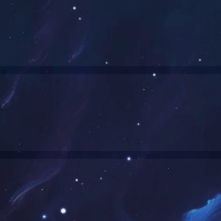
业
化工行业
工业厂房
冶金行业
机组消防系统EPC