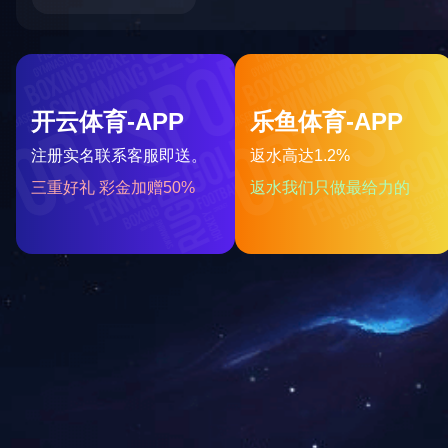
上一条：大唐新余电厂2×1000MW机组消防