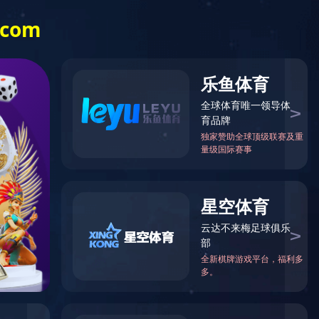
哈尔滨总部 ： 0451-82261477
北京技术中心：010-85912883
术专栏
人力资源
Ledong.com