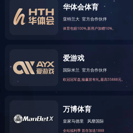
电力行
LEDONG官方网站
苏能乌拉盖电厂2×1000MW