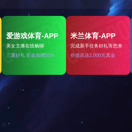
系统EPC