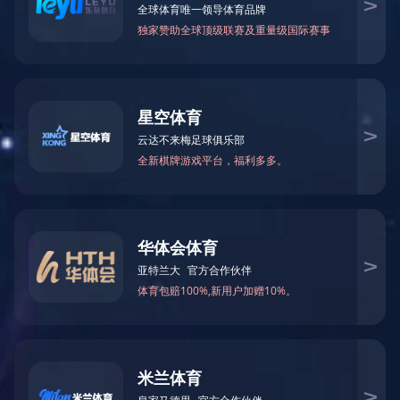
电力行业
LEDONG官方网站