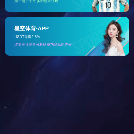
京张铁路八达岭长城高铁站