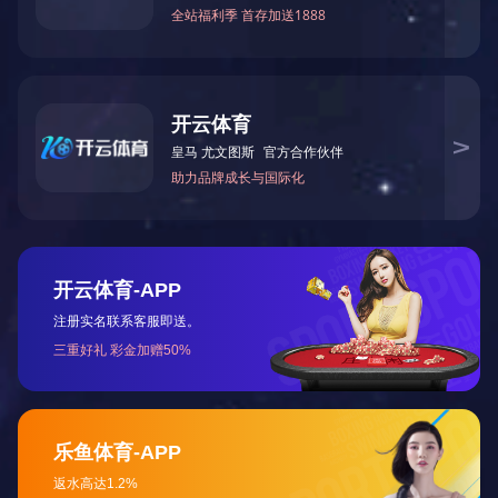
走进天
公司简
总裁致
战略合
企业资
中煤鄂能化100万吨甲醇技改项目