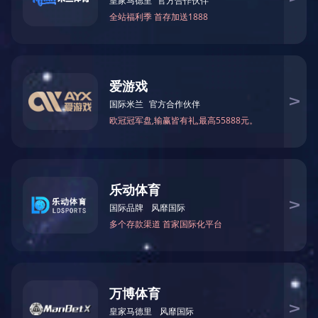
扬州重工项目