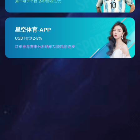
大唐新余电厂2×1000MW机组消防