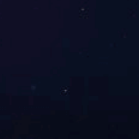
临河电厂消防改造