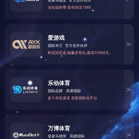
哈尔滨总公司：王丽娟
13359855509
北京技术中心：王金丽 13521851369
传真兼座机：0451-82261477 / 010-85912883
公司
邮箱：hebtfxf@163.com
网 址：www.daewooelec.com
地 址（哈尔滨）：哈尔滨市南岗区红旗示范新区37
地 址（北京） ：
北京市通州区富力中心A1-2-1